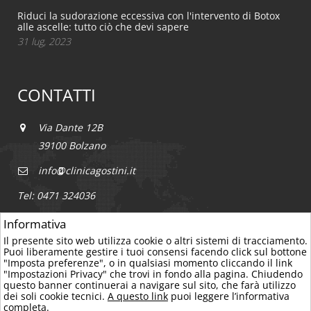
Riduci la sudorazione eccessiva con l'intervento di Botox
alle ascelle: tutto ciò che devi sapere
31 lug, 2023
CONTATTI
Via Dante 12B
39100 Bolzano
info@clinicagostini.it
Tel: 0471 324036
Informativa
Il presente sito web utilizza cookie o altri sistemi di tracciamento.
Puoi liberamente gestire i tuoi consensi facendo click sul bottone
"Imposta preferenze", o in qualsiasi momento cliccando il link
"Impostazioni Privacy" che trovi in fondo alla pagina. Chiudendo
questo banner continuerai a navigare sul sito, che farà utilizzo
Copyright © 2016 All Rights Reserved - ClinicAgostini - P.IVA:
dei soli cookie tecnici.
A questo link
puoi leggere l’informativa
02218180210
-
Impostazioni privacy
-
Privacy & cookie policy
-
completa.