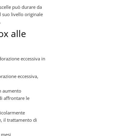
ascelle può durare da
suo livello originale
.
ox alle
dorazione eccessiva in
razione eccessiva,
 un aumento
i affrontare le
rticolarmente
, il trattamento di
o mesi