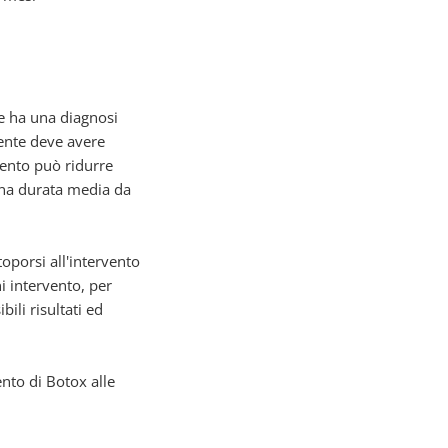
he ha una diagnosi
iente deve avere
amento può ridurre
una durata media da
oporsi all'intervento
ni intervento, per
ili risultati ed
ento di Botox alle