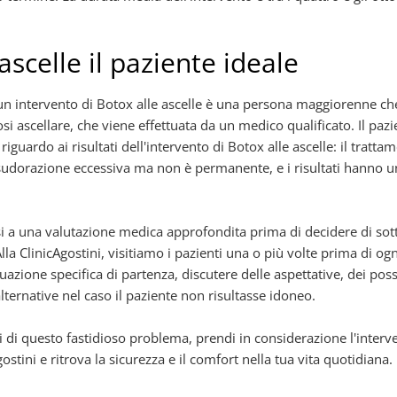
ascelle il paziente ideale
r un intervento di Botox alle ascelle è una persona maggiorenne c
si ascellare, che viene effettuata da un medico qualificato. Il paz
 riguardo ai risultati dell'intervento di Botox alle ascelle: il tratt
 sudorazione eccessiva ma non è permanente, e i risultati hanno 
i a una valutazione medica approfondita prima di decidere di sott
Alla ClinicAgostini, visitiamo i pazienti una o più volte prima di og
uazione specifica di partenza, discutere delle aspettative, dei possib
ternative nel caso il paziente non risultasse idoneo.
i di questo fastidioso problema, prendi in considerazione l'interv
ostini e ritrova la sicurezza e il comfort nella tua vita quotidiana.