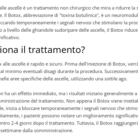
alle ascelle è un trattamento non chirurgico che mira a ridurre la
le. Il Botox, abbreviazione di "toxina botulinica", è un neuromodu
loccando temporaneamente i segnali nervosi che stimolano la pro
 a livello delle ghiandole sudoripare delle ascelle, il Botox riduc
ificativo.
ona il trattamento?
x alle ascelle è rapido e sicuro. Prima dell'iniezione di Botox, ver
 al minimo eventuali disagi durante la procedura. Successivamente
elle aree specifiche delle ascelle, utilizzando una sottile ago.
non ha un effetto immediato, ma i risultati iniziano generalmente a
mministrazione del trattamento. Non appena il Botox viene inietta
lle, inizia a bloccare temporaneamente i segnali nervosi che stim
litamente, i pazienti possono notare un miglioramento significati
 entro 2-4 giorni dopo il trattamento. Tuttavia, il Botox raggiunge
2 settimane dalla somministrazione.