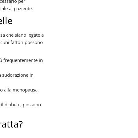
cessario per
ale al paziente.
lle
sa che siano legate a
lcuni fattori possono
più frequentemente in
a sudorazione in
à o alla menopausa,
 il diabete, possono
ratta?