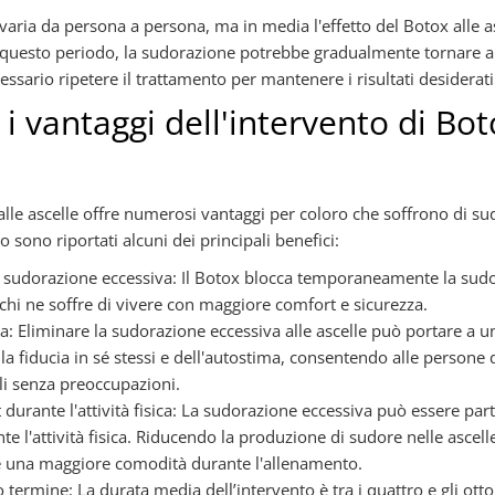
i varia da persona a persona, ma in media l'effetto del Botox alle 
 questo periodo, la sudorazione potrebbe gradualmente tornare al 
ssario ripetere il trattamento per mantenere i risultati desiderati
i vantaggi dell'intervento di Bot
alle ascelle offre numerosi vantaggi per coloro che soffrono di su
 sono riportati alcuni dei principali benefici:
a sudorazione eccessiva: Il Botox blocca temporaneamente la sudo
hi ne soffre di vivere con maggiore comfort e sicurezza.
a: Eliminare la sudorazione eccessiva alle ascelle può portare a
lla fiducia in sé stessi e dell'autostima, consentendo alle persone d
ali senza preoccupazioni.
 durante l'attività fisica: La sudorazione eccessiva può essere pa
te l'attività fisica. Riducendo la produzione di sudore nelle ascelle
 una maggiore comodità durante l'allenamento.
o termine: La durata media dell’intervento è tra i quattro e gli ott