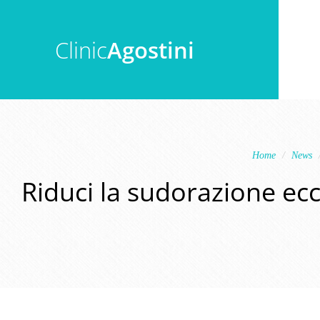
Clinic
Agostini
Home
News
Riduci la sudorazione ecce