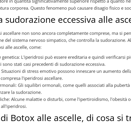
ore in quantità significativamente superiore rispetto a quanto ne
ura corporea. Questo fenomeno può causare disagio fisico e soci
a sudorazione eccessiva alle asce
osi ascellare non sono ancora completamente comprese, ma si pen
ne del sistema nervoso simpatico, che controlla la sudorazione. A
osi alle ascelle, come:
 genetica: L'iperidrosi può essere ereditaria e quindi verificarsi 
ci sono stati casi precedenti di sudorazione eccessiva.
: Situazioni di stress emotivo possono innescare un aumento dell
compresa l'iperidrosi ascellare.
onali: Gli squilibri ormonali, come quelli associati alla pubert
nzare la sudorazione.
che: Alcune malattie o disturbi, come l'ipertiroidismo, l'obesità o
all'iperidrosi.
di Botox alle ascelle, di cosa si t